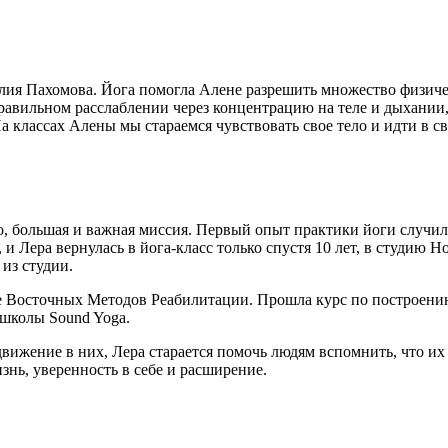
ия Пахомова. Йога помогла Алене разрешить множество физичес
авильном расслаблении через концентрацию на теле и дыхании, п
классах Алены мы стараемся чувствовать свое тело и идти в св
, большая и важная миссия. Первый опыт практики йоги случилс
 и Лера вернулась в йога-класс только спустя 10 лет, в студию H
 из студии.
 Восточных Методов Реабилитации. Прошла курс по построению п
школы Sound Yoga.
движение в них, Лера старается помочь людям вспомнить, что и
изнь, уверенность в себе и расширение.