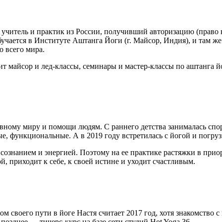
читель и практик из России, получивший авторизацию (право н
учается в Институте Аштанга Йоги (г. Майсор, Индия), и там же
 всего мира.
 майсор и лед-классы, семинары и мастер-классы по аштанга йо
ховному миру и помощи людям. С раннего детства занималась спо
ые, функциональные. А в 2019 году встретилась с йогой и погруз
, сознанием и энергией. Поэтому на ее практике растяжки в при
й, приходит к себе, к своей истине и уходит счастливым.
своего пути в йоге Настя считает 2017 год, хотя знакомство с 
позднее — тичерс-курс на базе сети студий Hot Yoga 36.