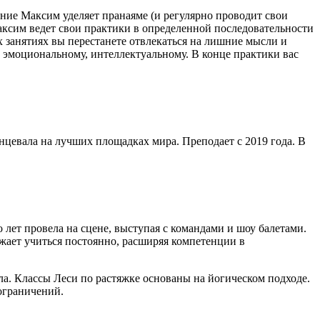
ание Максим уделяет пранаяме (и регулярно проводит свои
Максим ведет свои практики в определенной последовательности
ых занятиях вы перестанете отвлекаться на лишние мысли и
, эмоциональному, интеллектуальному. В конце практики вас
нцевала на лучших площадках мира. Преподает с 2019 года. В
о лет провела на сцене, выступая с командами и шоу балетами.
лжает учиться постоянно, расширяя компетенции в
ла. Классы Леси по растяжке основаны на йогическом подходе.
 ограничений.