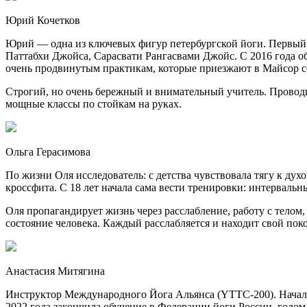
Юрий Кочетков
Юрий — одна из ключевых фигур петербургской йоги. Первый у
Паттабхи Джойса, Сарасвати Рангасвами Джойс. С 2016 года об
очень продвинутым практикам, которые приезжают в Майсор со
Строгий, но очень бережный и внимательный учитель. Проводит
мощные классы по стойкам на руках.
Ольга Герасимова
По жизни Оля исследователь: с детства чувствовала тягу к ду
кроссфита. С 18 лет начала сама вести тренировки: интервальн
Оля пропагандирует жизнь через расслабление, работу с телом
состояние человека. Каждый расслабляется и находит свой поко
Анастасия Митягина
Инструктор Международного Йога Альянса (YTTC-200). Началом 
2022 года закончила обучение в Федерации йоги России, годом 