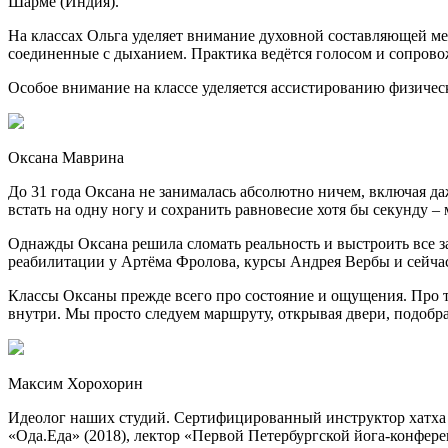
Шарме (Индия).
На классах Ольга уделяет внимание духовной составляющей 
соединенные с дыханием. ‌Практика ведётся голосом и сопрово
Особое внимание на классе уделяется ассистированию физическ
Оксана Маврина
До 31 года Оксана не занималась абсолютно ничем, включая д
встать на одну ногу и сохранить равновесие хотя бы секунду – 
Однажды Оксана решила сломать реальность и выстроить все з
реабилитации у Артёма Фролова, курсы Андрея Вербы и сейча
Классы Оксаны прежде всего про состояние и ощущения. Про то,
внутри. Мы просто следуем маршруту, открывая двери, подобр
Максим Хорохорин
Идеолог наших студий. Сертифицированный инструктор хатха йо
«Ода.Еда» (2018), лектор «Первой Петербургской йога-конфер