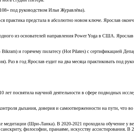
08» под руководством Ильи Журавлёва).
ся практика предстала в абсолютно новом ключе. Ярослав окончи
одного из основателей направления Power Yoga в США. Яросла
 - Bikram) и горячему пилатесу (Hot Pilates) с сертификацией Де
ия). Раз в год Ярослав ездит на два месяца практиковать под р
10 лет посвятила научной деятельности в сфере подводных иссл
 контроля дыхания, доверия и самоотверженности на пути, что в
е медитации (Шри-Ланка). В 2020-2021 проходила обучение у вед
по санскриту, философии, пранаяме, искусству ассистирования. 