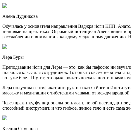
Алена Дудникова
Обучалась у основателя направления Ваджра йоги КПП, Анатол
знаниями на практиках. Огромный потенциал Алена видит в пр
расслаблении и внимании к каждому медленному движению. На 
Лера Буры
Преподавание йоги для Леры — это, как бы пафосно ни звучало
появился класс для сотрудников. Тот опыт совсем не впечатлил,
вот уже 6 лет. Шутит, что даже рожать поехала почти прямиком
Лера получила сертификат инструктора хатха йоги в Институте
массажу и медитации с тибетскими чашами от международной 
Через практику, функциональность асан, порой нестандартное 
способный инструмент, и что гибкое, живое тело и есть сама ж
Ксения Семенова