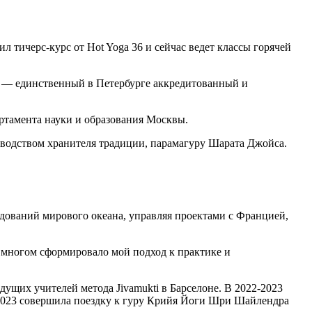
л тичерс-курс от Hot Yoga 36 и сейчас ведет классы горячей
в — единственный в Петербурге аккредитованный и
партамента науки и образования Москвы.
уководством хранителя традиции, парамагуру Шарата Джойса.
едований мирового океана, управляя проектами с Францией,
о многом сформировало мой подход к практике и
ущих учителей метода Jivamukti в Барселоне. В 2022-2023
В 2023 совершила поездку к гуру Крийя Йоги ‌Шри Шайлендра