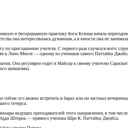
тивную и беспрерывную практику йоги Ксюша начала переездом 
 детства она интересовалась духовным, а в юности она не занима
у по приглашению учителя. С первого раза случился мэтч: струк
ями к Лино Миеле — одному из учеников самого Паттабхи Джойс
рытия. Она регулярно ездит в Майсор к своему учителю Сарасва
ого шиваизма).
е сейчас его можно встретить в барах или на частных вечеринка
шего тичерса.
еминары ведущих преподавателей этого направления, в том чис
» от Эдди Штерна — прямого ученика Шри К. Паттабхи Джойса.
 йога студии Питера.