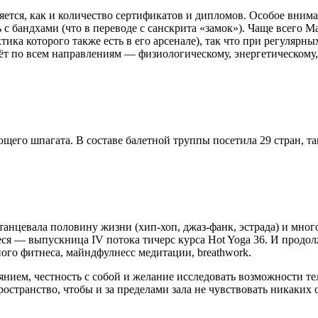
яется, как и количество сертификатов и дипломов. Особое вним
с бандхами (что в переводе с санскрита «замок»). Чаще всего 
ика которого также есть в его арсенале), так что при регулярн
дёт по всем направлениям — физиологическому, энергетическому
щего шпагата. В составе балетной труппы посетила 29 стран, та
 танцевала половину жизни (хип-хоп, джаз-фанк, эстрада) и мног
Леся — выпускница IV потока тичерс курса Hot Yoga 36. И продо
ого фитнеса, майндфулнесс медитации, breathwork.
нием, честность с собой и желание исследовать возможности те
ространство, чтобы и за пределами зала не чувствовать никаких