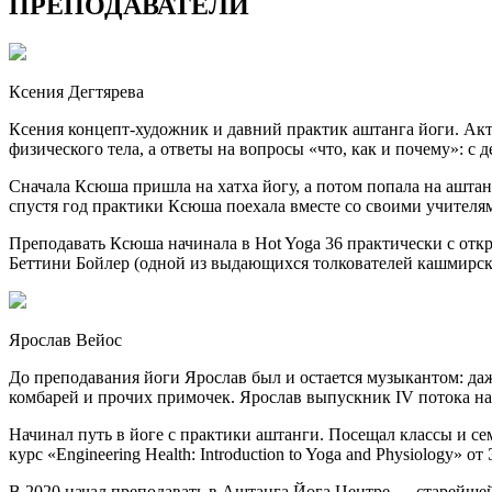
ПРЕПОДАВАТЕЛИ
Ксения Дегтярева
Ксения концепт-художник и давний практик аштанга йоги. Ак
физического тела, а ответы на вопросы «что, как и почему»: с
Сначала Ксюша пришла на хатха йогу, а потом попала на аштанг
спустя год практики Ксюша поехала вместе со своими учител
Преподавать Ксюша начинала в Hot Yoga 36 практически с отк
Беттини Бойлер (одной из выдающихся толкователей кашмирск
Ярослав Вейос
До преподавания йоги Ярослав был и остается музыкантом: даж
комбарей и прочих примочек. Ярослав выпускник IV потока на
Начинал путь в йоге с практики аштанги. Посещал классы и с
курс «Engineering Health: Introduction to Yoga and Physiology
В 2020 начал преподавать в Аштанга Йога Центре — старейшей