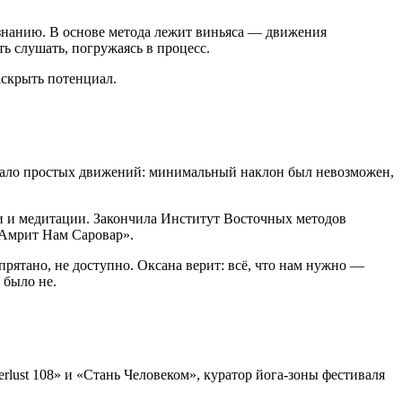
знанию. В основе метода лежит виньяса — движения
ь слушать, погружаясь в процесс.
аскрыть потенциал.
делало простых движений: минимальный наклон был невозможен,
и и медитации. Закончила Институт Восточных методов
«Амрит Нам Саровар».
прятано, не доступно. Оксана верит: всё, что нам нужно —
 было не.
lust 108» и «Стань Человеком», куратор йога-зоны фестиваля