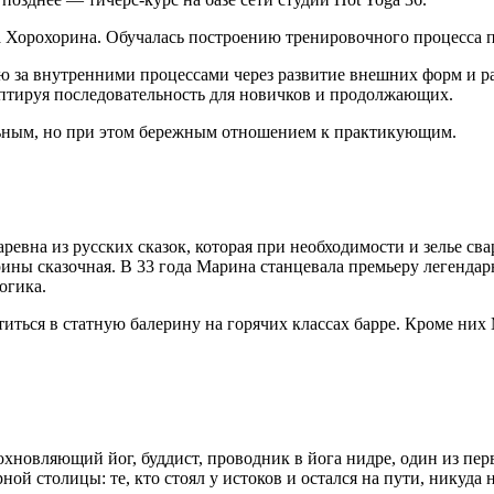
 Хорохорина. Обучалась построению тренировочного процесса 
ю за внутренними процессами через развитие внешних форм и р
аптируя последовательность для новичков и продолжающих.
ьным, но при этом бережным отношением к практикующим.
вна из русских сказок, которая при необходимости и зелье свари
ины сказочная. В 33 года Марина станцевала премьеру легенда
огика.
титься в статную балерину на горячих классах барре. Кроме них
хновляющий йог, буддист, проводник в йога нидре, один из пер
 столицы: те, кто стоял у истоков и остался на пути, никуда н