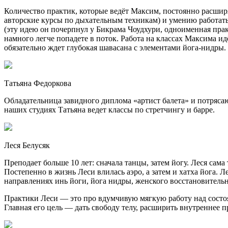
Количество практик, которые ведёт Максим, постоянно расшир
авторские курсы по дыхательным техникам) и умению работать 
(эту идею он почерпнул у Бикрама Чоудхури, одноименная практ
намного легче попадете в поток. Работа на классах Максима и
обязательно ждет глубокая шавасана с элементами йога-нидры.
Татьяна Федоркова
Обладательница завидного диплома «артист балета» и потрясаю
наших студиях Татьяна ведет классы по стретчингу и барре.
Леся Белусяк
Преподает больше 10 лет: сначала танцы, затем йогу. Леся сама
Постепенно в жизнь Леси влилась аэро, а затем и хатха йога. 
направлениях инь йоги, йога нидры, женского восстановительн
Практики Леси — это про вдумчивую мягкую работу над состоя
Главная его цель — дать свободу телу, расширить внутреннее п