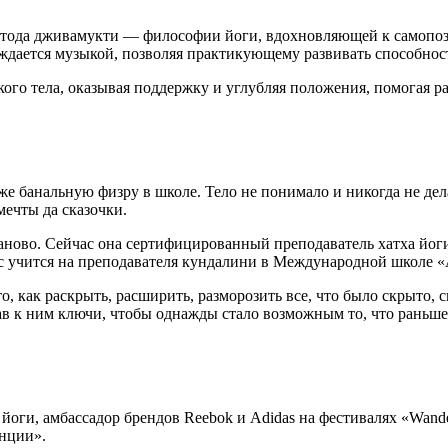
метода дживамукти — философии йоги, вдохновляющей к самопо
ждается музыкой, позволяя практикующему развивать способност
ого тела, оказывая поддержку и углубляя положения, помогая р
аже банальную физру в школе. Тело не понимало и никогда не 
мечты да сказочки.
аново. Сейчас она сертифицированный преподаватель хатха йог
с учится на преподавателя кундалини в Международной школе 
 как раскрыть, расширить, разморозить все, что было скрыто, с
ав к ним ключи, чтобы однажды стало возможным то, что раньше
ги, амбассадор брендов Reebok и Adidas на фестивалях «Wander
енции».