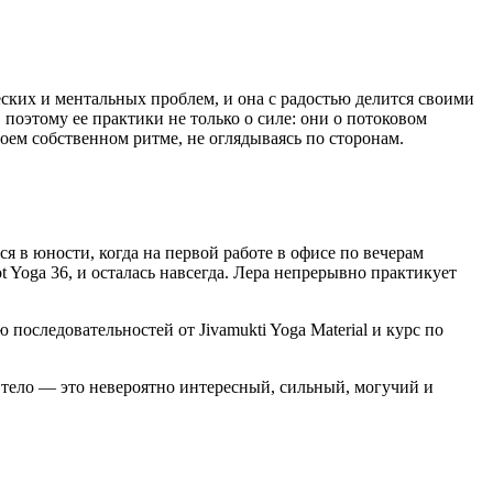
ких и ментальных проблем, и она с радостью делится своими
оэтому ее практики не только о силе: они о потоковом
оем собственном ритме, не оглядываясь по сторонам.
я в юности, когда на первой работе в офисе по вечерам
ot Yoga 36, и осталась навсегда. Лера непрерывно практикует
оследовательностей от Jivamukti Yoga Material и курс по
х тело — это невероятно интересный, сильный, могучий и