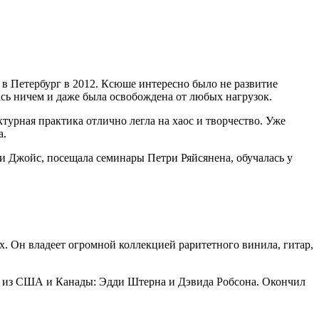
в Петербург в 2012. Ксюше интересно было не развитие
лась ничем и даже была освобождена от любых нагрузок.
турная практика отлично легла на хаос и творчество. Уже
а.
ти Джойс, посещала семинары Петри Ряйсянена, обучалась у
х. Он владеет огромной коллекцией раритетного винила, гитар,
ле из США и Канады: Эдди Штерна и Дэвида Робсона. Окончил