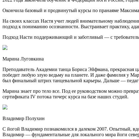
Окончила базовый и продвинутый курсы по пранаяме Максима
На своих классах Настя учит людей внимательному наблюдени
подход к пониманию осознанности. Выстраивает практику, ад
Подход Насти поддерживающий и заботливый — с требовател
Марина Луговкина
Преподаватель Академии танца Бориса Эйфмана, прекрасная царе
победит любую злую ведьму на планете. И даже фамилия у Мар
был финальный штрих танцевальной карьеры. Дальше — педаг
Марина знает про тело все. Под ее руководством можно превра
сертификата IV потока тичерс курса на базе наших студий.
Владимир Полухин
С йогой Владимир познакомился в далеком 2007. Опытный, вдо
Владимир — фундаментальные для локального мира йоги северной